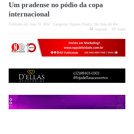
Um pradense no pódio da copa
internacional
Publicado em:
maio 19, 2014
Categorias:
Esporte
,
Prados
,
São João del Rei
Imprimir
Email