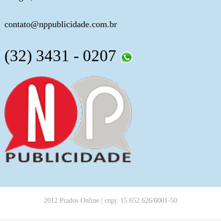
contato@nppublicidade.com.br
(32) 3431 - 0207
2012 Prados Online | cnpj: 15.652.626/0001-50