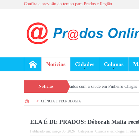
Confira a previsão do tempo para Prados e Região
Notícias
Cidades
Colunas
Ma
 reforça prevenção e cuidados com a saúde em Pinheiro Chagas
Notícias
Seleção G
HOME
CIÊNCIA E TECNOLOGIA
ELA É DE PRADOS: Déborah Malta recebe
Publicado em:
março 06, 2026
Categorias:
Ciência e tecnologia
,
Prados