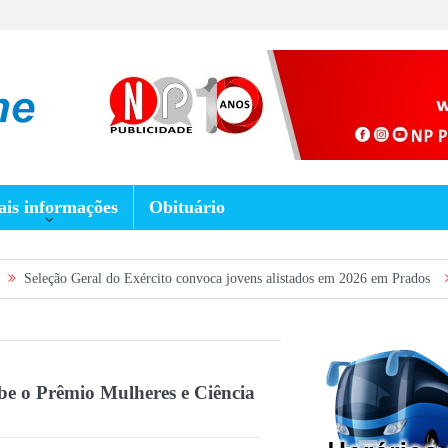
is informações
Obituário
eral do Exército convoca jovens alistados em 2026 em Prados
Dia dos Pai
 o Prêmio Mulheres e Ciência