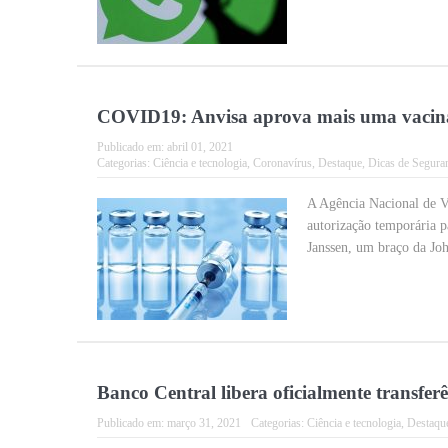
COVID19: Anvisa aprova mais uma vacina
Publicado em:
abril 01, 2021
Categorias:
Ciência e tecnologia
,
Coronavírus
,
Destaque
,
Dicas de Segura
A Agência Nacional de Vi
autorização temporária p
Janssen, um braço da Jo
Banco Central libera oficialmente transfe
Publicado em:
março 31, 2021
Categorias:
Ciência e tecnologia
,
Destaqu