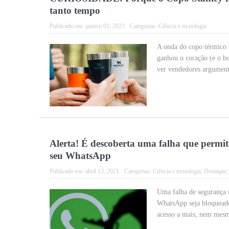
tanto tempo
Publicado em:
janeiro 03, 2023
Categorias:
Ciência e tecnologia
A onda do copo térmico 
ganhou o coração (e o bo
ver vendedores argumenta
Alerta! É descoberta uma falha que permit
seu WhatsApp
Publicado em:
abril 13, 2021
Categorias:
Ciência e tecnologia
,
Destaque
Uma falha de segurança 
WhatsApp seja bloqueado
acesso a mais, nem mesm