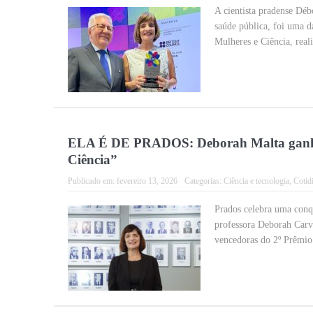
A cientista pradense Déb
saúde pública, foi uma 
Mulheres e Ciência, reali
ELA É DE PRADOS: Deborah Malta ganha
Ciência”
Publicado em:
fevereiro 13, 2026
Categorias:
Ciência e tecnologia
,
Cotid
Prados celebra uma conqu
professora Deborah Carv
vencedoras do 2º Prêmio 