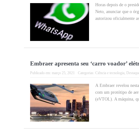
Horas depois de o presi
Neto, anunciar que o órg
autorizou oficialmente as
Embraer apresenta seu ‘carro voador’ elétri
Publicado em:
março 25, 2021
Categorias:
Ciência e tecnologia
,
Destaqu
A Embraer revelou nesta 
com um protótipo de aero
(eVTOL). A máquina, qu