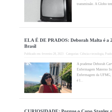
transmissão. A Globo tem
ELA É DE PRADOS: Deborah Malta é a 2ª 
Brasil
Publicado em:
fevereiro 28, 2023
Categorias:
Ciência e tecnologia
,
Prado
A pradense Deborah Carv
Enfermagem Materno Infa
Enfermagem da UFMG, nã
é l...
CURIOSIDADE: Porque o Copo Stanley ma