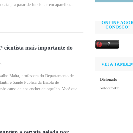
 data pra parar de funcionar em aparelhos...
ONLINE AGO
CONOSCO!
cientista mais importante do
s
VEJA TAMBÉ
alho Malta, professora do Departamento de
Dicionário
ntil e Saúde Pública da Escola de
Velocímetro
o cansa de nos encher de orgulho. Você que
ntém a cerveja gelada por