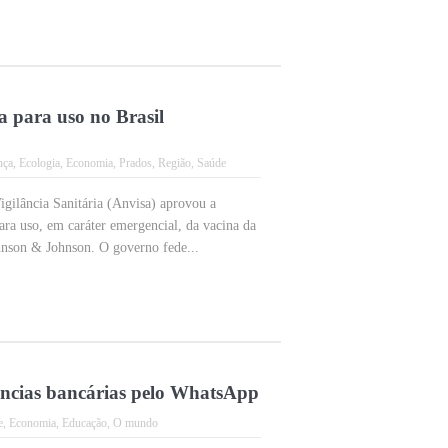
 para uso no Brasil
nça
,
Ecologia
,
Economia
,
Prados
,
Região
,
Saúde
gilância Sanitária (Anvisa) aprovou a
ara uso, em caráter emergencial, da vacina da
hnson & Johnson. O governo fede...
rências bancárias pelo WhatsApp
e
,
Economia
,
Educação
,
O mundo