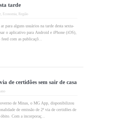
sta tarde
e
,
Economia
,
Região
ar para alguns usuários na tarde desta sexta-
ssar o aplicativo para Android e iPhone (iOS),
o feed com as publicaçõ...
ia de certidões sem sair de casa
iano
 Governo de Minas, o MG App, disponibilizou
onalidade de emissão de 2ª via de certidões de
óbito. Com a incorporaç...