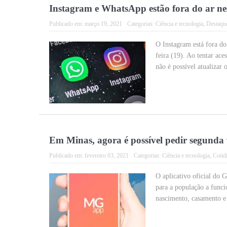
Instagram e WhatsApp estão fora do ar ne
Publicado em:
março 19, 2021
Categorias:
Ciência e tecnologia
,
Destaqu
O Instagram está fora do 
feira (19). Ao tentar ace
não é possível atualizar 
Em Minas, agora é possível pedir segunda v
Publicado em:
fevereiro 03, 2021
Categorias:
Ciência e tecnologia
,
Cotid
O aplicativo oficial do
para a população a funci
nascimento, casamento e 