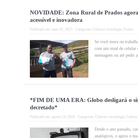
NOVIDADE: Zona Rural de Prados agora c
acessível e inovadora
Publicado em:
maio 02, 2025
Categorias:
Ciência e tecnologia
,
Prados
Se você mora ou trabalha 
com um sinal de celular
mensagem ou até pedir a
*FIM DE UMA ERA: Globo desligará o sina
decretado*
Publicado em:
agosto 14, 2024
Categorias:
Ciência e tecnologia
,
Cultura
Desde o ano passado, can
analógicos, e agora o ma