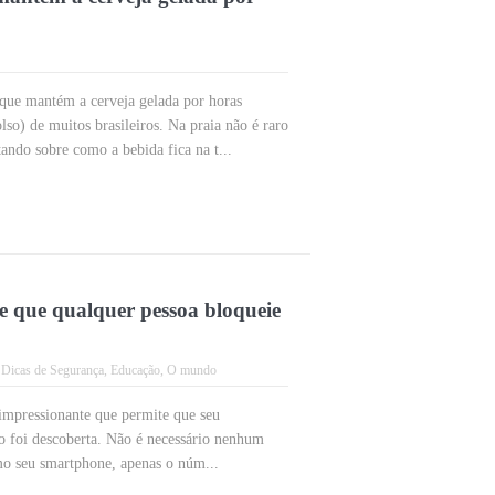
que mantém a cerveja gelada por horas
lso) de muitos brasileiros. Na praia não é raro
ndo sobre como a bebida fica na t...
e que qualquer pessoa bloqueie
,
Dicas de Segurança
,
Educação
,
O mundo
impressionante que permite que seu
 foi descoberta. Não é necessário nenhum
o seu smartphone, apenas o núm...