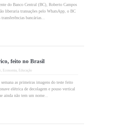
dente do Banco Central (BC), Roberto Campos
ão liberaria transações pelo WhatsApp, o BC
 transferências bancárias...
co, feito no Brasil
e
,
Economia
,
Educação
semana as primeiras imagens do teste feito
nave elétrica de decolagem e pouso vertical
e ainda não tem um nome...