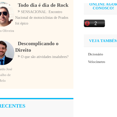
ONLINE AGO
Todo dia é dia de Rock
CONOSCO!
SENSACIONAL: Encontro
Nacional de motociclistas de Prados
foi épico
o Oliveira
VEJA TAMBÉ
Descomplicando o
Direito
Dicionário
O que são atividades insalubres?
Velocímetro
rdo José
alho de
Melo
RECENTES