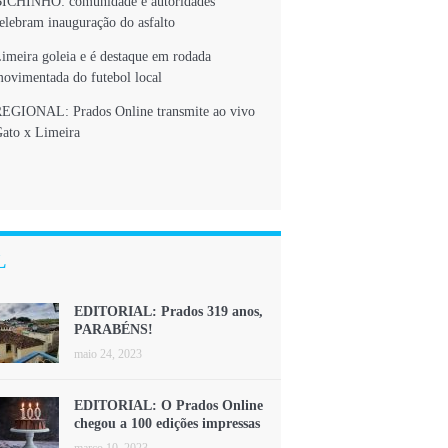
ICHINHO: comunidade e autoridades
elebram inauguração do asfalto
imeira goleia e é destaque em rodada
ovimentada do futebol local
EGIONAL: Prados Online transmite ao vivo
ato x Limeira
L
EDITORIAL: Prados 319 anos,
PARABÉNS!
maio 24, 2023
EDITORIAL: O Prados Online
chegou a 100 edições impressas
março 10, 2023