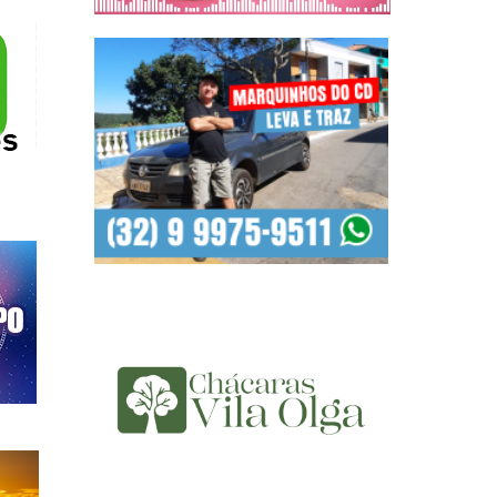
Pais terá fim de semana
tado em Prados, com show
 na Praça Central e atrações em
música, viola, flashback e shows em diferentes pontos da cidade;
bado terá participação do filho de Amado Batista...