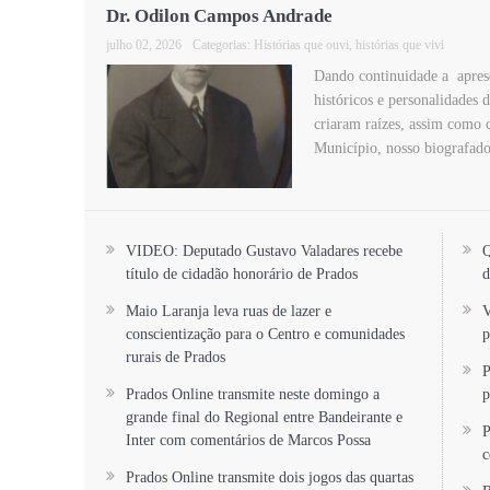
Dr. Odilon Campos Andrade
julho 02, 2026
Categorias:
Histórias que ouvi, histórias que vivi
Dando continuidade a aprese
históricos e personalidades 
criaram raízes, assim como 
Município, nosso biografado
VIDEO: Deputado Gustavo Valadares recebe
Q
título de cidadão honorário de Prados
d
Maio Laranja leva ruas de lazer e
V
conscientização para o Centro e comunidades
p
rurais de Prados
P
Prados Online transmite neste domingo a
p
grande final do Regional entre Bandeirante e
P
Inter com comentários de Marcos Possa
c
Prados Online transmite dois jogos das quartas