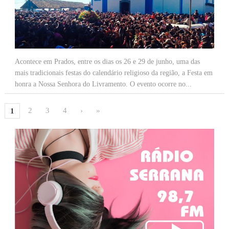
Acontece em Prados, entre os dias os 26 e 29 de junho, uma das
mais tradicionais festas do calendário religioso da região, a Festa em
honra a Nossa Senhora do Livramento. O evento ocorre no...
2
3
4
›
»
1