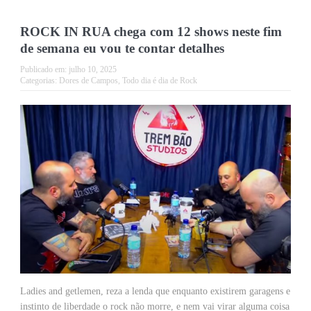
ROCK IN RUA chega com 12 shows neste fim
de semana eu vou te contar detalhes
Publicado em:
julho 10, 2025
Categorias:
Dores de Campos
,
Todo dia é dia de Rock
Ladies and getlemen, reza a lenda que enquanto existirem garagens e
instinto de liberdade o rock não morre, e nem vai virar alguma coisa