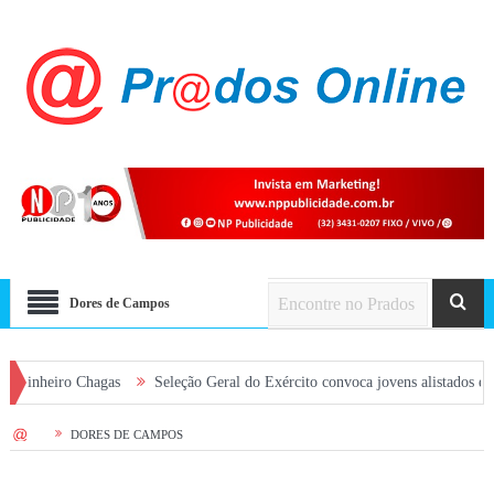
Dores de Campos
Seleção Geral do Exército convoca jovens alistados em 2026 em Prados
HOME
DORES DE CAMPOS