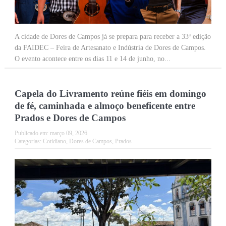
A cidade de Dores de Campos já se prepara para receber a 33ª edição
da FAIDEC – Feira de Artesanato e Indústria de Dores de Campos.
O evento acontece entre os dias 11 e 14 de junho, no...
Capela do Livramento reúne fiéis em domingo
de fé, caminhada e almoço beneficente entre
Prados e Dores de Campos
Publicado em:
março 09, 2026
Categorias:
Cotidiano
,
Dores de Campos
,
Prados