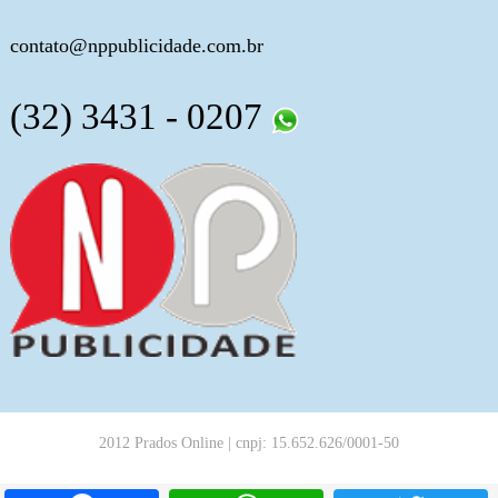
contato@nppublicidade.com.br
(32) 3431 - 0207
2012 Prados Online | cnpj: 15.652.626/0001-50
Facebook
WhatsApp
T