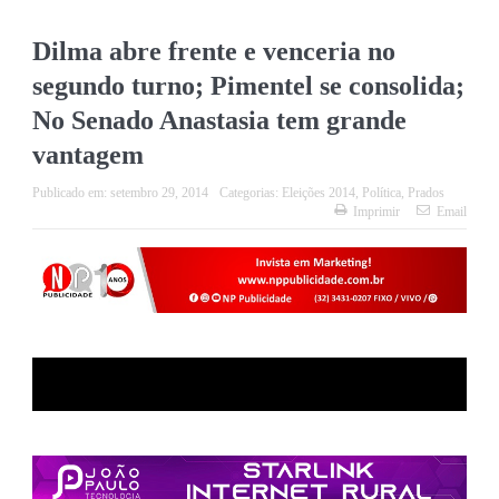
Dilma abre frente e venceria no
segundo turno; Pimentel se consolida;
No Senado Anastasia tem grande
vantagem
Publicado em:
setembro 29, 2014
Categorias:
Eleições 2014
,
Política
,
Prados
Imprimir
Email