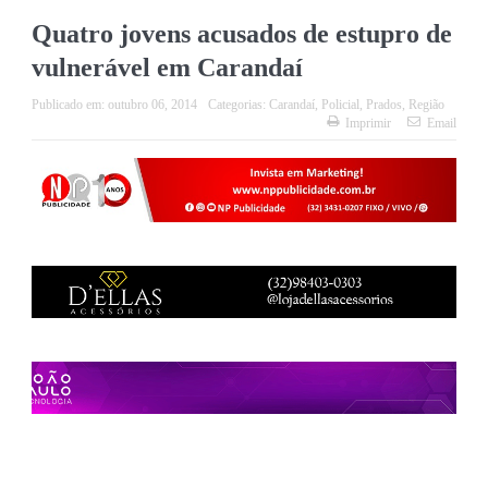
Quatro jovens acusados de estupro de
vulnerável em Carandaí
Publicado em:
outubro 06, 2014
Categorias:
Carandaí
,
Policial
,
Prados
,
Região
Imprimir
Email