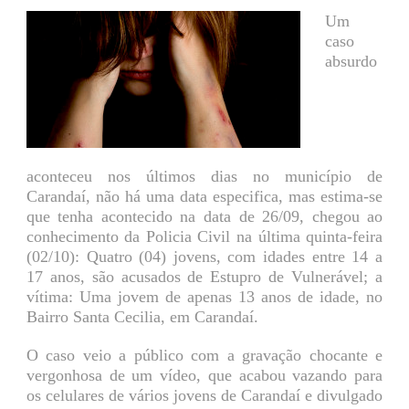
Um
caso
absurdo
aconteceu nos últimos dias no município de
Carandaí, não há uma data especifica, mas estima-se
que tenha acontecido na data de 26/09, chegou ao
conhecimento da Policia Civil na última quinta-feira
(02/10): Quatro (04) jovens, com idades entre 14 a
17 anos, são acusados de Estupro de Vulnerável; a
vítima: Uma jovem de apenas 13 anos de idade, no
Bairro Santa Cecilia, em Carandaí.
O caso veio a público com a gravação chocante e
vergonhosa de um vídeo, que acabou vazando para
os celulares de vários jovens de Carandaí e divulgado