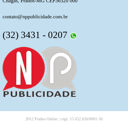
Chagas, Prados-MG CEP36320 000
contato@nppublicidade.com.br
(32) 3431 - 0207
2012 Prados Online | cnpj: 15.652.626/0001-50