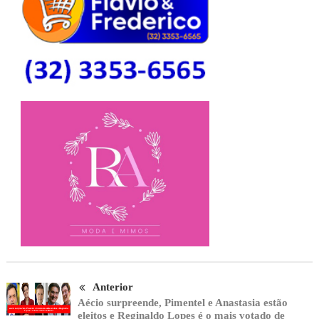
Anterior
Aécio surpreende, Pimentel e Anastasia estão
eleitos e Reginaldo Lopes é o mais votado de