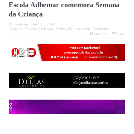
Escola Adhemar comemora Semana
da Criança
Publicado em:
outubro 07, 2014
Categorias:
Cotidiano
,
Educação
,
Prados
,
São João del Rei
,
Tiradentes
Imprimir
Email