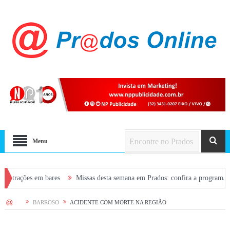
Menu
es em bares
Missas desta semana em Prados: confira a programação de 5 a 
r ele mesmo
HOME
BARROSO
ACIDENTE COM MORTE NA REGIÃO