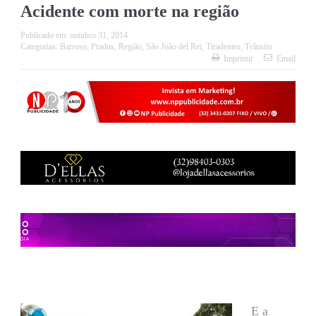
Acidente com morte na região
Publicado em:
outubro 31, 2014
Categorias:
Barroso
,
Prados
,
Região
,
São João del Rei
,
Tiradentes
,
Trânsito
Imprimir
Email
E a