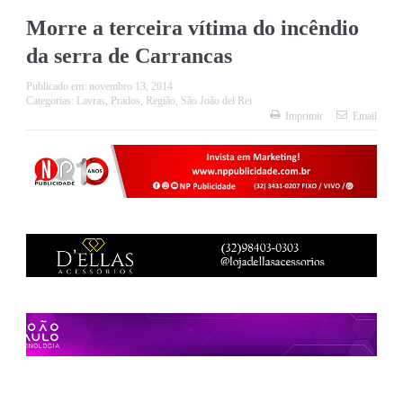
Morre a terceira vítima do incêndio
da serra de Carrancas
Publicado em:
novembro 13, 2014
Categorias:
Lavras
,
Prados
,
Região
,
São João del Rei
Imprimir
Email