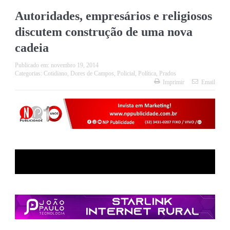
Autoridades, empresários e religiosos
discutem construção de uma nova
cadeia
Publicado em:
novembro 19, 2014
Categorias:
Cotidiano
,
Dores de Campos
,
Policial
,
Política
,
Prados
Imprimir
Email