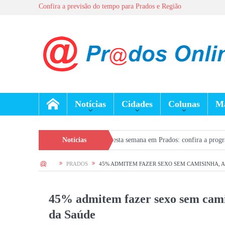
Confira a previsão do tempo para Prados e Região
Notícias
Cidades
Colunas
Ma
s em bares
Missas desta semana em Prados: confira a programação de 5 a 9
Notícias
HOME
PRADOS
45% ADMITEM FAZER SEXO SEM CAMISINHA, A
45% admitem fazer sexo sem cami
da Saúde