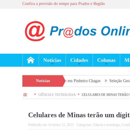
Confira a previsão do tempo para Prados e Região
Notícias
Cidades
Colunas
Ma
ão e cuidados com a saúde em Pinheiro Chagas
Notícias
Seleção Geral do Exército
HOME
CIÊNCIA E TECNOLOGIA
CELULARES DE MINAS TERÃO 
Celulares de Minas terão um dígit
Publicado em:
fevereiro 12, 2015
Categorias:
Ciência e tecnologia
,
Cotid