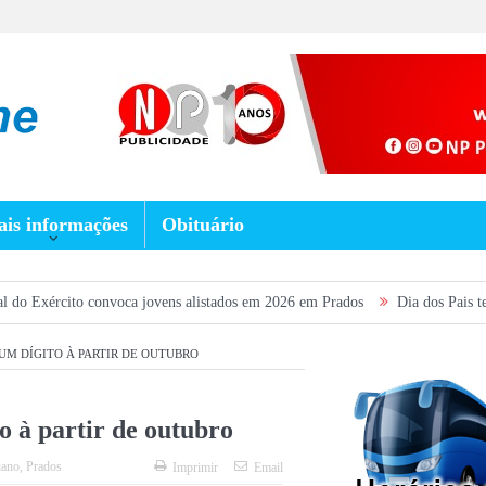
is informações
Obituário
 convoca jovens alistados em 2026 em Prados
Dia dos Pais terá fim de se
UM DÍGITO À PARTIR DE OUTUBRO
o à partir de outubro
iano
,
Prados
Imprimir
Email