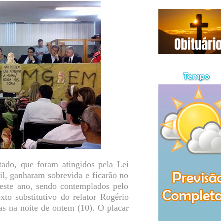
tado, que foram atingidos pela Lei
il, ganharam sobrevida e ficarão no
este ano, sendo contemplados pelo
to substitutivo do relator Rogério
s na noite de ontem (10). O placar