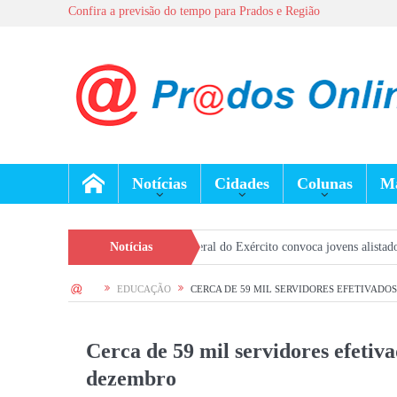
Confira a previsão do tempo para Prados e Região
Notícias
Cidades
Colunas
Ma
 Chagas
Seleção Geral do Exército convoca jovens alistados em 2026 em P
Notícias
HOME
EDUCAÇÃO
CERCA DE 59 MIL SERVIDORES EFETIVADO
Cerca de 59 mil servidores efetiva
dezembro