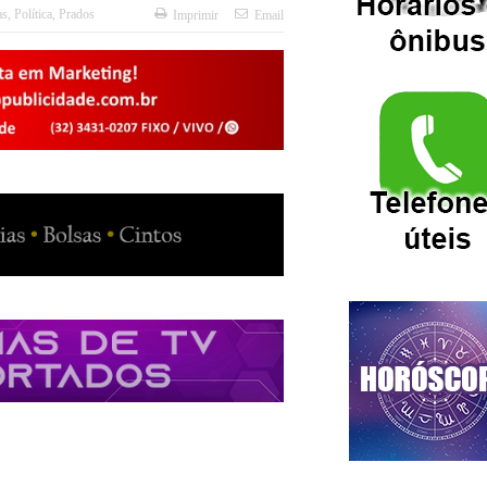
as
,
Política
,
Prados
Imprimir
Email