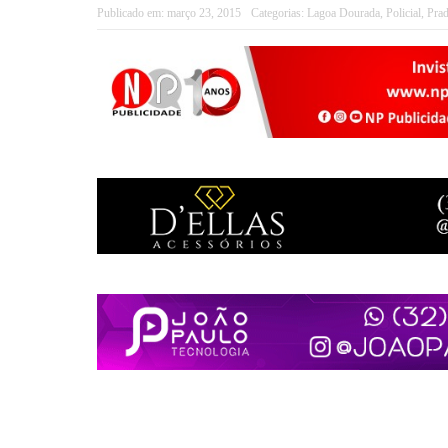
Publicado em:
março 23, 2015
Categorias:
Lagoa Dourada
,
Policial
,
Pra