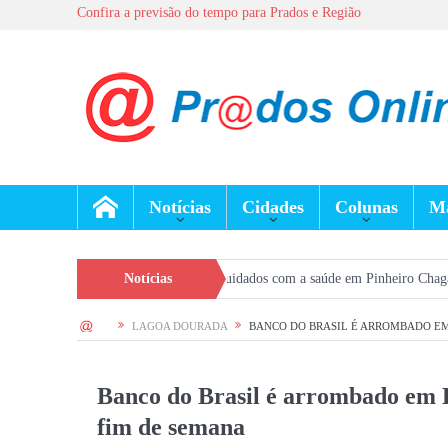
Confira a previsão do tempo para Prados e Região
Notícias
Cidades
Colunas
Ma
do Hiperdia reforça prevenção e cuidados com a saúde em Pinheiro Chagas
Notícias
HOME
LAGOA DOURADA
BANCO DO BRASIL É ARROMBADO E
Banco do Brasil é arrombado em 
fim de semana