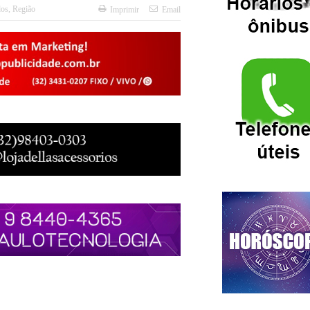
dos
,
Região
Imprimir
Email