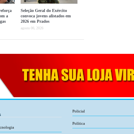
eforça
Seleção Geral do Exército
com a
convoca jovens alistados em
gas
2026 em Prados
agosto 06, 2026
Policial
s
Política
ecnologia