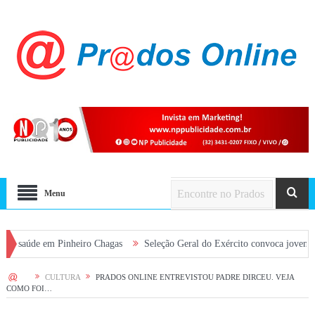
Menu
em Pinheiro Chagas
Seleção Geral do Exército convoca jovens alistados 
HOME
CULTURA
PRADOS ONLINE ENTREVISTOU PADRE DIRCEU. VEJA
COMO FOI…