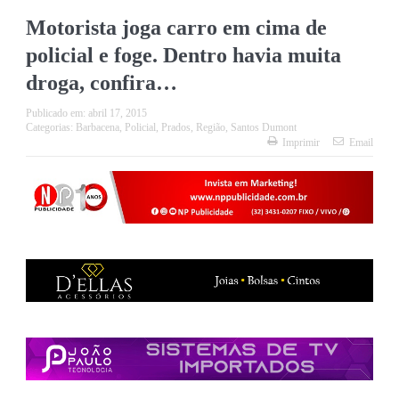
Motorista joga carro em cima de
policial e foge. Dentro havia muita
droga, confira…
Publicado em:
abril 17, 2015
Categorias:
Barbacena
,
Policial
,
Prados
,
Região
,
Santos Dumont
Imprimir
Email