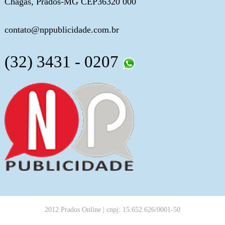
Chagas, Prados-MG CEP36320 000
contato@nppublicidade.com.br
(32) 3431 - 0207
2012 Prados Online | cnpj: 15.652.626/0001-50