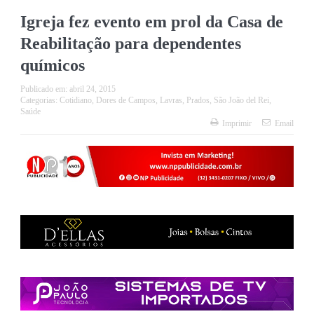
Igreja fez evento em prol da Casa de
Reabilitação para dependentes
químicos
Publicado em:
abril 24, 2015
Categorias:
Cotidiano
,
Dores de Campos
,
Lavras
,
Prados
,
São João del Rei
,
Saúde
Imprimir
Email