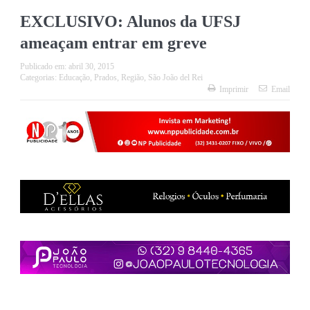
EXCLUSIVO: Alunos da UFSJ
ameaçam entrar em greve
Publicado em:
abril 30, 2015
Categorias:
Educação
,
Prados
,
Região
,
São João del Rei
Imprimir
Email