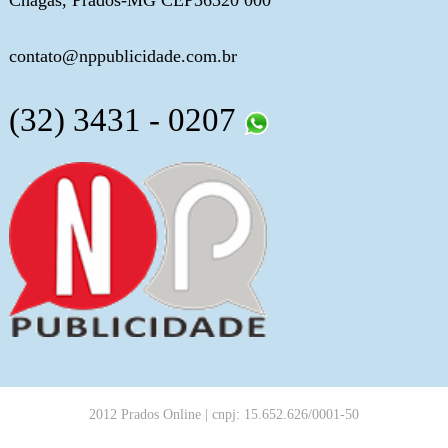
Chagas, Prados-MG CEP36320 000
contato@nppublicidade.com.br
(32) 3431 - 0207
2012 Prados Online | cnpj: 15.652.626/0001-50