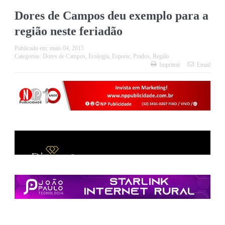
Dores de Campos deu exemplo para a
região neste feriadão
Publicado em:
maio 04, 2015
Categorias:
Dores de Campos
,
Ecologia
,
Esporte
,
Prados
,
Região
Imprimir
Email