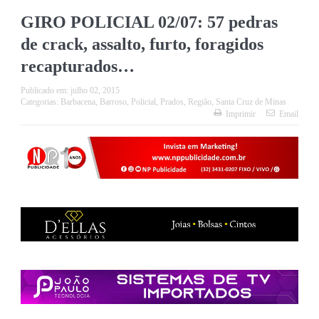
GIRO POLICIAL 02/07: 57 pedras
de crack, assalto, furto, foragidos
recapturados…
Publicado em:
julho 02, 2015
Categorias:
Barbacena
,
Barroso
,
Policial
,
Prados
,
Região
,
Santa Cruz de Minas
Imprimir
Email