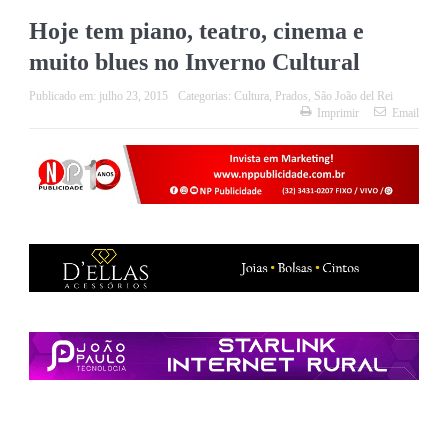
Hoje tem piano, teatro, cinema e
muito blues no Inverno Cultural
Publicado em:
julho 23, 2015
Categorias:
Cultura
,
Prados
,
São João del Rei
Imprimir
Email