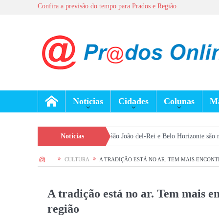
Confira a previsão do tempo para Prados e Região
Notícias
Cidades
Colunas
Ma
e agosto
Voos entre São João del-Rei e Belo Horizonte são retomados e a
Notícias
HOME
CULTURA
A TRADIÇÃO ESTÁ NO AR. TEM MAIS ENCONT
A tradição está no ar. Tem mais e
região