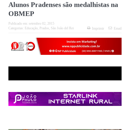
Alunos Pradenses são medalhistas na
OBMEP
Publicado em:
setembro 02, 2015
Categorias:
Educação
,
Prados
,
São João del Rei
Imprimir
Email