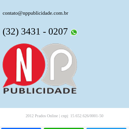
contato@nppublicidade.com.br
(32) 3431 - 0207
2012 Prados Online | cnpj: 15.652.626/0001-50