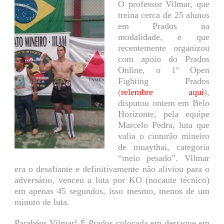
O professor Vilmar, que
treina cerca de 25 alunos
em Prados na
modalidade, e que
recentemente organizou
com apoio do Prados
Online, o 1º Open
Fighting Prados
(
relembre aqui
),
disputou ontem em Belo
Horizonte, pela equipe
Marcelo Pedra, luta que
valia o cinturão mineiro
de muaythai, categoria
“meio pesado”. Vilmar
era o desafiante e definitivamente não aliviou para o
adversário, venceu a luta por KO (nocaute técnico)
em apenas 45 segundos, isso mesmo, menos de um
minuto de luta.
Parabéns Vilmar! É Prados colocada em destaque em