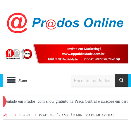
Menu
m Prados, com show gratuito na Praça Central e atrações em bares
Missas
HOME
ESPORTE
PRADENSE É CAMPEÃO MINEIRO DE MUAYTHAI