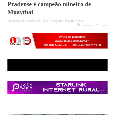
Pradense é campeão mineiro de
Muaythai
Publicado em:
setembro 21, 2015
Categorias:
Esporte
,
Prados
Imprimir
Email