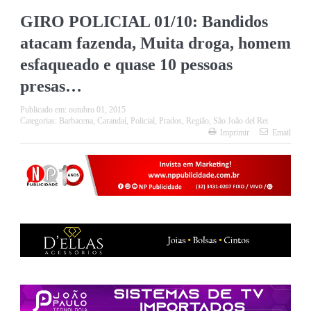
GIRO POLICIAL 01/10: Bandidos
atacam fazenda, Muita droga, homem
esfaqueado e quase 10 pessoas
presas…
Publicado em:
outubro 01, 2015
Categorias:
Barbacena
,
Carandaí
,
Policial
,
Prados
,
Região
,
São João del Rei
Imprimir
Email