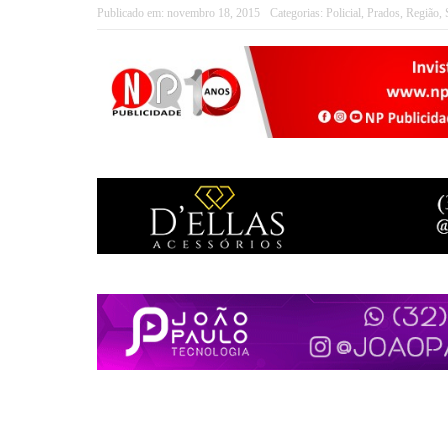
Publicado em:
novembro 18, 2015
Categorias:
Policial
,
Prados
,
Região
,