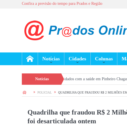
Confira a previsão do tempo para Prados e Região
Notícias
Cidades
Colunas
Ma
a reforça prevenção e cuidados com a saúde em Pinheiro Chagas
Notícias
Seleção 
HOME
POLICIAL
QUADRILHA QUE FRAUDOU R$ 2 MILHÕES EM
Quadrilha que fraudou R$ 2 Milhõ
foi desarticulada ontem