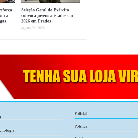
eforça
Seleção Geral do Exército
com a
convoca jovens alistados em
gas
2026 em Prados
agosto 06, 2026
Policial
s
Política
ecnologia