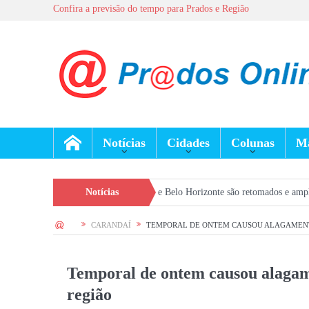
Confira a previsão do tempo para Prados e Região
Notícias
Cidades
Colunas
Ma
 entre São João del-Rei e Belo Horizonte são retomados e ampliam conexão da 
Notícias
HOME
CARANDAÍ
TEMPORAL DE ONTEM CAUSOU ALAGAMENT
Temporal de ontem causou alagam
região