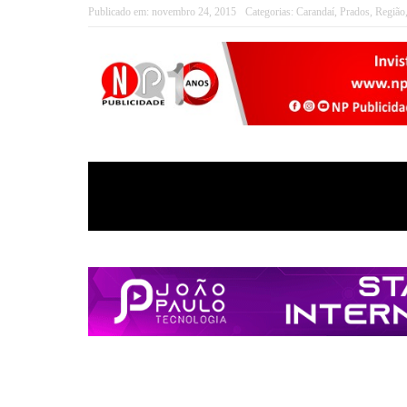
Publicado em:
novembro 24, 2015
Categorias:
Carandaí
,
Prados
,
Região