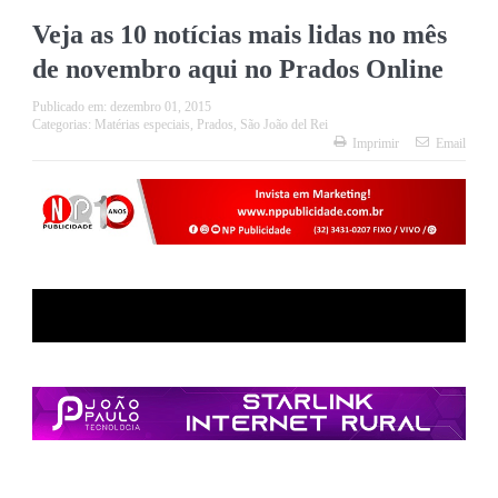
Veja as 10 notícias mais lidas no mês
de novembro aqui no Prados Online
Publicado em:
dezembro 01, 2015
Categorias:
Matérias especiais
,
Prados
,
São João del Rei
Imprimir
Email