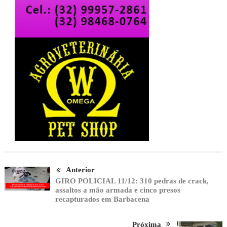
Anterior
GIRO POLICIAL 11/12: 310 pedras de crack,
assaltos a mão armada e cinco presos
recapturados em Barbacena
Próxima