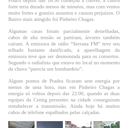
Pouco depois das 16:30 começou a chover, a chuva
forte teria durado menos de minutos, mas com ventos
muito fortes e granizo assustou e causou prejuízos. O
Bairro mais atingido foi Pinheiro Chagas.
Algumas casas foram parcialmente destelhadas,
cabos de alta tensão se partiram, árvores também
caíram. A emissora de rádio “Serrana FM” teve seu
telhado bastante danificado, a aparelhagem da
emissora teve que ser desmontada para os consertos.
Segundo o radialista que estava no local no momento
da chuva “parecia um bombardeio”.
Alguns pontos de Prados ficaram sem energia por
menos de uma hora, mas em Pinheiro Chagas a
energia só voltou depois das 22:00, quando as duas
equipes da Cemig presentes na cidade conseguiram
restabelecer a transmissão. Ainda hoje há muitos
cabos de telefone espalhados pelas calçadas.