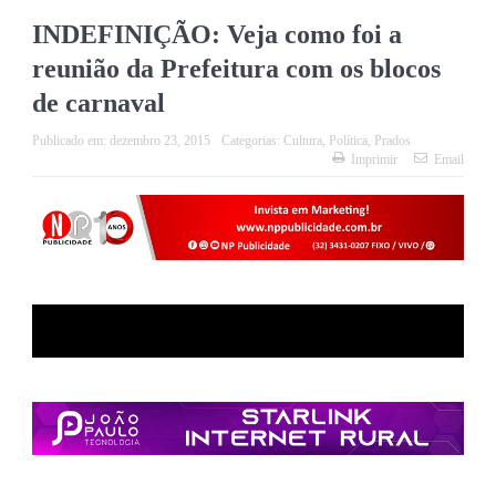
INDEFINIÇÃO: Veja como foi a
reunião da Prefeitura com os blocos
de carnaval
Publicado em:
dezembro 23, 2015
Categorias:
Cultura
,
Política
,
Prados
Imprimir
Email