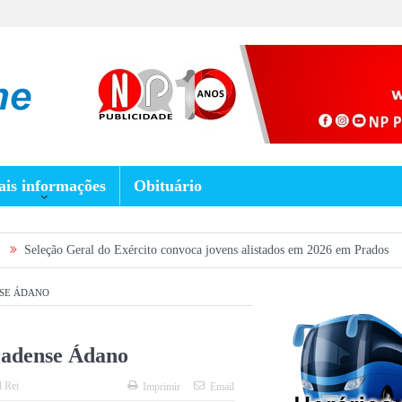
is informações
Obituário
Geral do Exército convoca jovens alistados em 2026 em Prados
Dia dos Pa
SE ÁDANO
radense Ádano
l Rei
Imprimir
Email