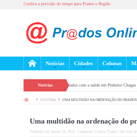
Confira a previsão do tempo para Prados e Região
Notícias
Cidades
Colunas
Ma
a reforça prevenção e cuidados com a saúde em Pinheiro Chagas
Notícias
Seleção 
HOME
CULTURA
UMA MULTIDÃO NA ORDENAÇÃO DO PRADEN
Uma multidão na ordenação do p
Publicado em:
janeiro 18, 2016
Categorias:
Cultura
,
Prados
,
São João de