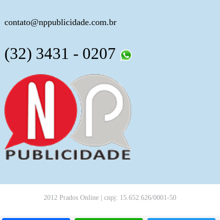
contato@nppublicidade.com.br
(32) 3431 - 0207
2012 Prados Online | cnpj: 15.652.626/0001-50