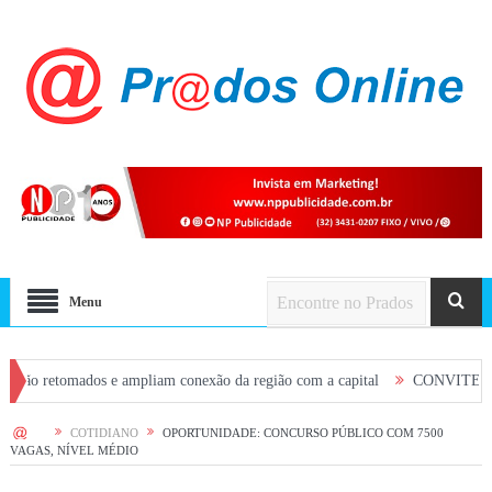
Menu
tomados e ampliam conexão da região com a capital
CONVITE: Participe da
HOME
COTIDIANO
OPORTUNIDADE: CONCURSO PÚBLICO COM 7500
VAGAS, NÍVEL MÉDIO