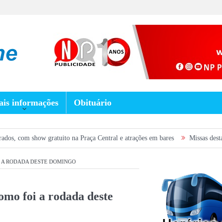
is informações
Obituário
ratuito na Praça Central e atrações em bares
Missas desta semana em Pra
I A RODADA DESTE DOMINGO
omo foi a rodada deste