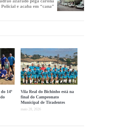
adrão azarado pega carona
Policial e acaba em “cana”
 do 14º
Vila Real do Bichinho está na
 do
final do Campeonato
Municipal de Tiradentes
maio 28, 2026