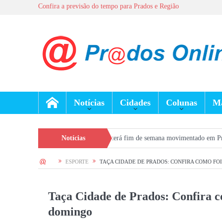
Confira a previsão do tempo para Prados e Região
Notícias
Cidades
Colunas
Ma
rados
Dia dos Pais terá fim de semana movimentado em Prados, com show g
Notícias
HOME
ESPORTE
TAÇA CIDADE DE PRADOS: CONFIRA COMO FO
Taça Cidade de Prados: Confira c
domingo