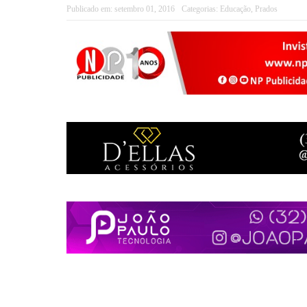
Publicado em:
setembro 01, 2016
Categorias:
Educação
,
Prados