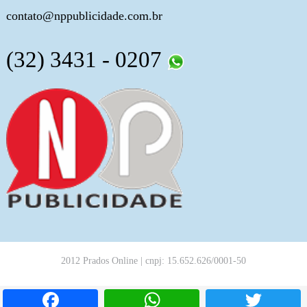
contato@nppublicidade.com.br
(32) 3431 - 0207
2012 Prados Online | cnpj: 15.652.626/0001-50
Facebook
WhatsApp
T