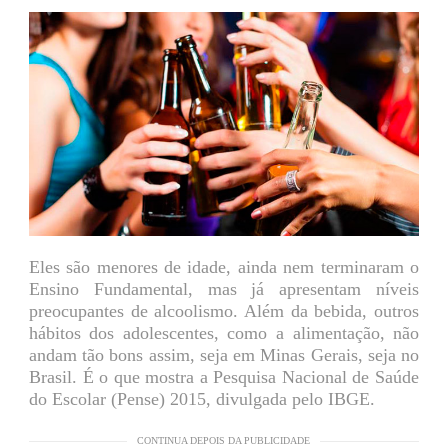
Eles são menores de idade, ainda nem terminaram o
Ensino Fundamental, mas já apresentam níveis
preocupantes de alcoolismo. Além da bebida, outros
hábitos dos adolescentes, como a alimentação, não
andam tão bons assim, seja em Minas Gerais, seja no
Brasil. É o que mostra a Pesquisa Nacional de Saúde
do Escolar (Pense) 2015, divulgada pelo IBGE.
CONTINUA DEPOIS DA PUBLICIDADE