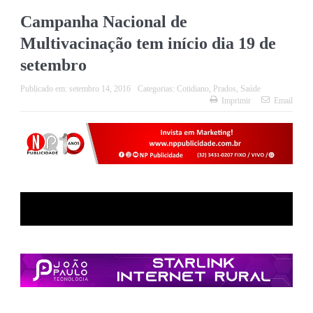
Campanha Nacional de
Multivacinação tem início dia 19 de
setembro
Publicado em:
setembro 14, 2016
Categorias:
Cotidiano
,
Prados
,
Saúde
Imprimir
Email