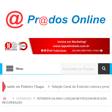
Menu
e em Pinheiro Chagas
Seleção Geral do Exército convoca jovens alistados
HOME
COTIDIANO
INTERNOS DA APAC LANÇAM REVISTA EM BUSCA DA
RECUPERAÇÃO