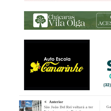
Anterior
Ga
São João Del Rei voltará a ter