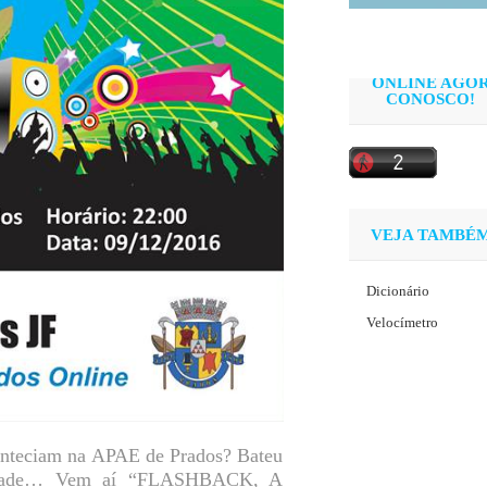
ONLINE AGO
CONOSCO!
VEJA TAMBÉ
Dicionário
Velocímetro
onteciam na APAE de Prados? Bateu
audade… Vem aí “FLASHBACK, A