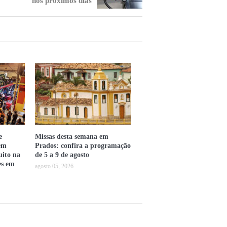
nos próximos dias
e
Missas desta semana em
em
Prados: confira a programação
uito na
de 5 a 9 de agosto
es em
agosto 05, 2026