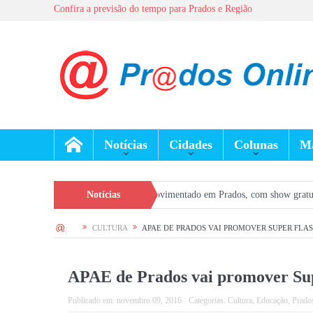
Confira a previsão do tempo para Prados e Região
Notícias
Cidades
Colunas
Ma
s terá fim de semana movimentado em Prados, com show gratuito na Praça Cent
Notícias
HOME
CULTURA
APAE DE PRADOS VAI PROMOVER SUPER FLA
APAE de Prados vai promover Su
Publicado em:
novembro 09, 2016
Categorias:
Cultura
,
Educação
,
Prado