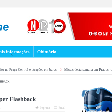
is informações
Obituário
ral e atrações em bares
Missas desta semana em Prados: confira a program
SHBACK
per Flashback
s
Imprimir
Email