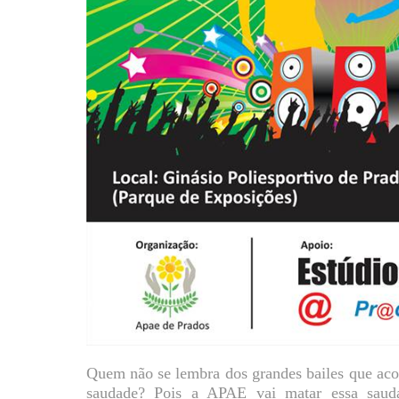
Quem não se lembra dos grandes bailes que ac
saudade? Pois a APAE vai matar essa s