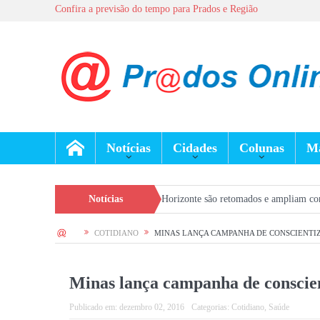
Confira a previsão do tempo para Prados e Região
Notícias
Cidades
Colunas
Ma
 São João del-Rei e Belo Horizonte são retomados e ampliam conexão da região
Notícias
HOME
COTIDIANO
MINAS LANÇA CAMPANHA DE CONSCIENTIZ
Minas lança campanha de conscie
Publicado em:
dezembro 02, 2016
Categorias:
Cotidiano
,
Saúde