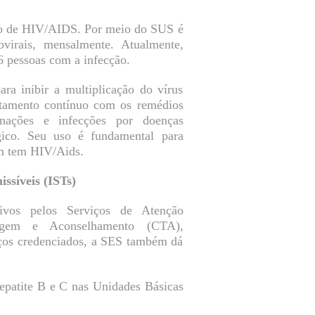
ento de HIV/AIDS. Por meio do SUS é
rovirais, mensalmente. Atualmente,
 pessoas com a infecção.
ara inibir a multiplicação do vírus
atamento contínuo com os remédios
nações e infecções por doenças
gico. Seu uso é fundamental para
em tem HIV/Aids.
ssíveis (ISTs)
tivos pelos Serviços de Atenção
agem e Aconselhamento (CTA),
iços credenciados, a SES também dá
Hepatite B e C nas Unidades Básicas