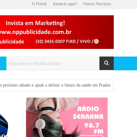
O Portal
Anuncie aqui!
Outros Serviços
o e ajude a definir o futuro da saúde em Prados
Prados será palco do 9º 