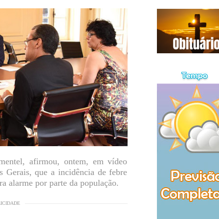
mentel, afirmou, ontem, em vídeo
 Gerais, que a incidência de febre
ra alarme por parte da população.
LICIDADE