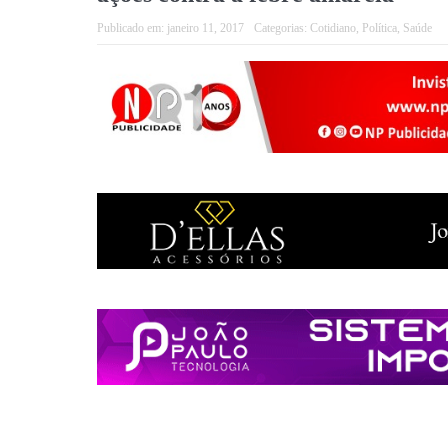
Publicado em:
janeiro 11, 2017
Categorias:
Cotidiano
,
Política
,
Saúde