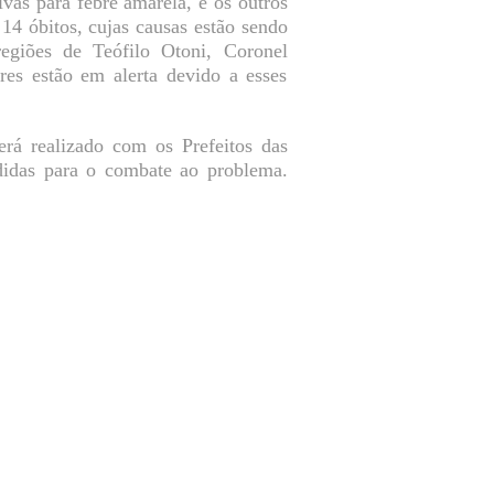
tivas para febre amarela, e os outros
14 óbitos, cujas causas estão sendo
egiões de Teófilo Otoni, Coronel
es estão em alerta devido a esses
á realizado com os Prefeitos das
edidas para o combate ao problema.