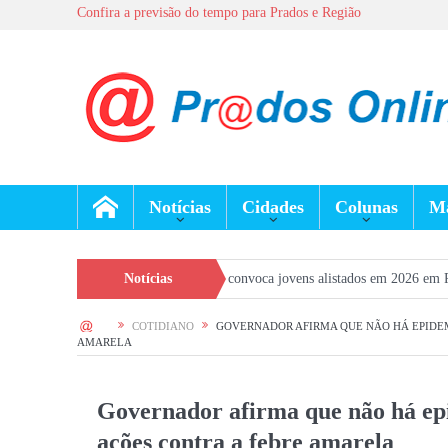
Confira a previsão do tempo para Prados e Região
Notícias
Cidades
Colunas
Ma
eção Geral do Exército convoca jovens alistados em 2026 em Prados
Notícias
Dia d
HOME
COTIDIANO
GOVERNADOR AFIRMA QUE NÃO HÁ EPIDEM
AMARELA
Governador afirma que não há ep
ações contra a febre amarela