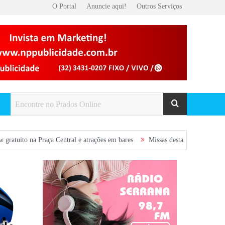
O Portal
Anuncie aqui!
Outros Serviços
a Central e atrações em bares
Missas desta semana em Prados: confira a p