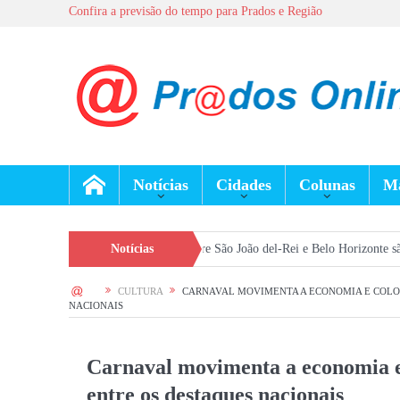
Confira a previsão do tempo para Prados e Região
Notícias
Cidades
Colunas
Ma
de agosto
Voos entre São João del-Rei e Belo Horizonte são retomados e a
Notícias
HOME
CULTURA
CARNAVAL MOVIMENTA A ECONOMIA E COLO
NACIONAIS
Carnaval movimenta a economia e
entre os destaques nacionais