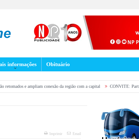
is informações
Obituário
 e ampliam conexão da região com a capital
CONVITE: Participe da Plenár
Imprimir
Email