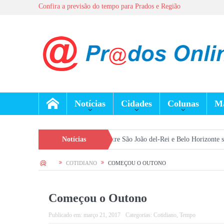
Confira a previsão do tempo para Prados e Região
Notícias
Cidades
Colunas
Ma
a 9 de agosto
Voos entre São João del-Rei e Belo Horizonte são retomados
Notícias
HOME
COTIDIANO
COMEÇOU O OUTONO
Começou o Outono
Publicado em:
março 21, 2017
Categorias:
Cotidiano
,
Tempo