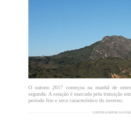
O outono 2017 começou na manhã de ontem,
segunda. A estação é marcada pela transição ent
período frio e seco característico do inverno.
CONTINUA DEPOIS DA PUB