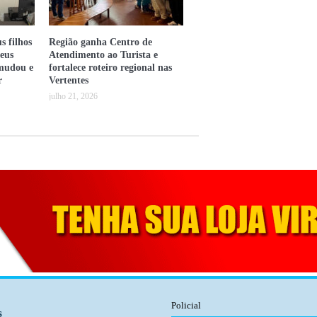
s filhos
Região ganha Centro de
heus
Atendimento ao Turista e
 mudou e
fortalece roteiro regional nas
r
Vertentes
julho 21, 2026
Policial
s