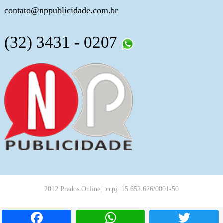
contato@nppublicidade.com.br
(32) 3431 - 0207
2012 Prados Online | cnpj: 15.652.626/0001-50
Facebook
WhatsApp
T