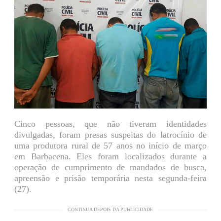
Cinco pessoas, que não tiveram identidades
divulgadas, foram presas suspeitas do latrocínio de
uma produtora rural de 57 anos no início de março
em Barbacena. Eles foram localizados durante a
operação de cumprimento de mandados de busca,
apreensão e prisão temporária nesta segunda-feira
(27).
CONTINUA DEPOIS DA PUBLICIDADE