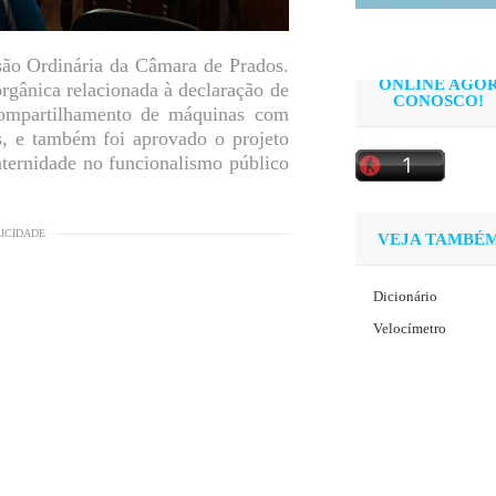
são Ordinária da Câmara de Prados.
ONLINE AGO
rgânica relacionada à declaração de
CONOSCO!
compartilhamento de máquinas com
s, e também foi aprovado o projeto
ternidade no funcionalismo público
LICIDADE
VEJA TAMBÉ
Dicionário
Velocímetro