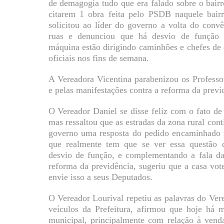
de demagogia tudo que era falado sobre o bairr
citarem 1 obra feita pelo PSDB naquele bai
solicitou ao líder do governo a volta do conv
ruas e denunciou que há desvio de função n
máquina estão dirigindo caminhões e chefes de 
oficiais nos fins de semana.
A Vereadora Vicentina parabenizou os Profess
e pelas manifestações contra a reforma da previ
O Vereador Daniel se disse feliz com o fato d
mas ressaltou que as estradas da zona rural con
governo uma resposta do pedido encaminhado n
que realmente tem que se ver essa questão d
desvio de função, e complementando a fala da
reforma da previdência, sugeriu que a casa v
envie isso a seus Deputados.
O Vereador Lourival repetiu as palavras do Ver
veículos da Prefeitura, afirmou que hoje há m
municipal, principalmente com relação à vend