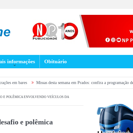
is informações
Obituário
s
Missas desta semana em Prados: confira a programação de 5 a 9 de agos
IO E POLÊMICA ENVOLVENDO VEÍCULOS DA
esafio e polêmica