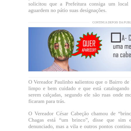
solicitou que a Prefeitura consiga um local
aguardem no pátio suas designações.
CONTINUA DEPOIS DA PUB
O Vereador Paulinho
s
alientou que o Bairro de
limpo e bem cuidado e que está catalogando 
serem calçadas, segundo ele são ruas onde m
ficaram para trás.
O Vereador César Cabeção chamou de “brinca
Chagas está “um brinco”, disse que sim e
denunciado, mas a vila e outros pontos conti