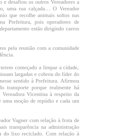
o e desafiou os outros Vereadores a
rro, uma rua calçada… O Vereador
ênio que recolhe animais soltos nas
a Prefeitura, pois operadores de
departamento estão dirigindo carros
ores pela reunião com a comunidade
dência.
e terem começado a limpar a cidade,
tinuam largadas e cobrou do líder do
esse sentido à Prefeitura. Afirmou
o transporte porque realmente há
 Vereadora Vicentina à respeito da
ote uma moção de repúdio e cada um
eador Vagner com relação à frota de
ais transparência na administração
a do lixo reciclado. Com relação à