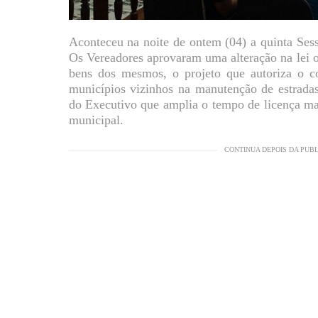
Aconteceu na noite de ontem (04) a quinta Ses
Os Vereadores aprovaram uma alteração na lei o
bens dos mesmos, o projeto que autoriza o 
municípios vizinhos na manutenção de estrada
do Executivo que amplia o tempo de licença ma
municipal.
CONTINUA DEPOIS DA PUB