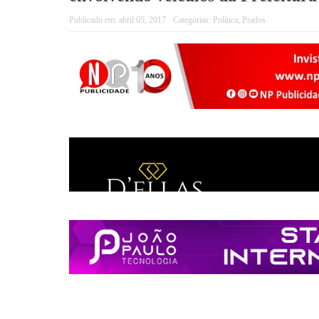
Publicado em:
abril 05, 2017
Categorias:
Política
,
Prados