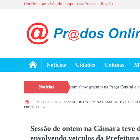
Confira a previsão do tempo para Prados e Região
Notícias
Cidades
Colunas
Ma
movimentado em Prados, com show gratuito na Praça Central e atrações em bare
Notícias
HOME
POLÍTICA
SESSÃO DE ONTEM NA CÂMARA TEVE DESAF
PREFEITURA
Sessão de ontem na Câmara teve d
envolvendo veículos da Prefeitura