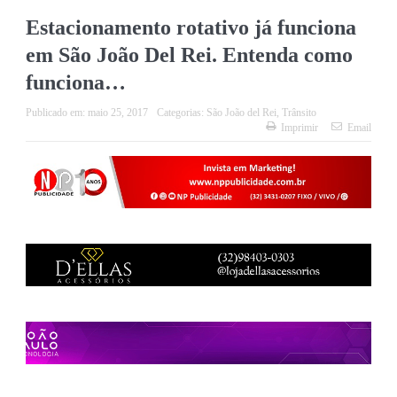
Estacionamento rotativo já funciona
em São João Del Rei. Entenda como
funciona…
Publicado em:
maio 25, 2017
Categorias:
São João del Rei
,
Trânsito
Imprimir
Email