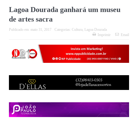
Lagoa Dourada ganhará um museu
de artes sacra
Publicado em:
maio 31, 2017
Categorias:
Cultura
,
Lagoa Dourada
Imprimir
Email