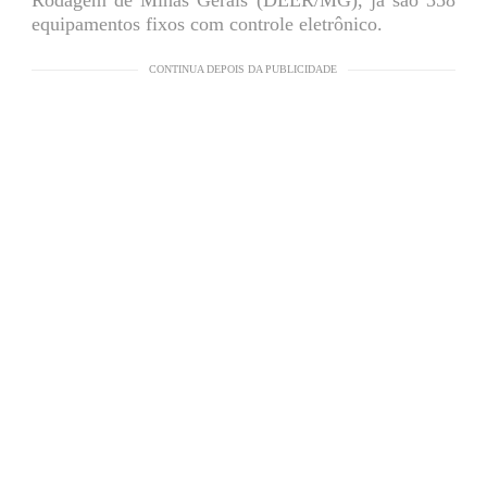
Rodagem de Minas Gerais (DEER/MG), já são 358
equipamentos fixos com controle eletrônico.
CONTINUA DEPOIS DA PUBLICIDADE