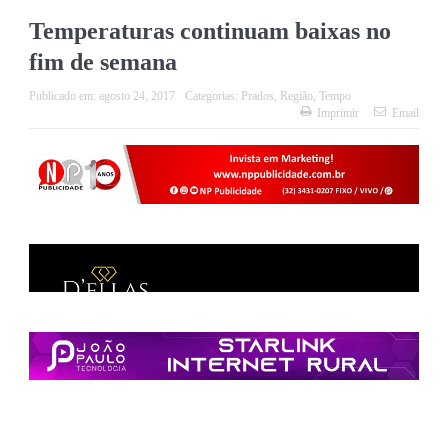
Temperaturas continuam baixas no
fim de semana
Publicado em:
agosto 24, 2017
Categorias:
Prados
,
Região
,
Tempo
Imprimir
Email